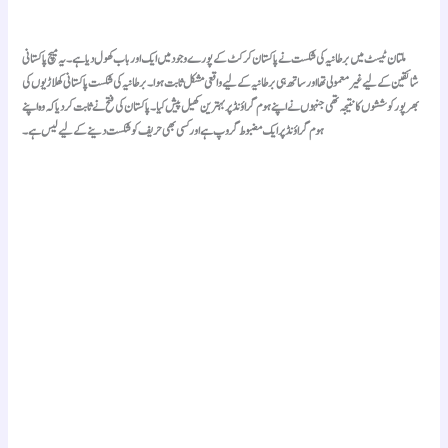
ملتان ٹیسٹ میں برطانیہ کی شکست نے پاکستان کرکٹ کے پورے وجود میں ایک اور باب کھول دیا ہے۔ یہ میچ پاکستانی
شائقین کے لیے غیر معمولی تھا اور ساتھ ہی برطانیہ کے لیے واقعی مشکل ثابت ہوا۔ برطانیہ کی شکست پاکستانی کھلاڑیوں کی
بھرپور کوششوں کا نتیجہ تھی جنہوں نے اپنے ہوم گراؤنڈ پر بہترین کھیل پیش کیا۔ پاکستان کی فتح نے ثابت کر دیا کہ وہ اپنے
ہوم گراؤنڈ پر ایک مضبوط گروپ ہے اور کسی بھی حریف کو شکست دینے کے لیے لیس ہے۔