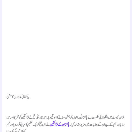
پاکستانی مداحوں کا جشن
ملتان ٹیسٹ میں انگلینڈ کی شکست نے پاکستانی مداحوں کو جشن منانے کا موقع دیا۔ اس تاریخی فتح نے شائقین کو فخر کا احساس
دلایا اور ٹیم کے لیے ان کے جذبات میں مزید اضافہ کیا۔
پاکستان کے شائقین
نے اس فتح کو ایک عظیم کامیابی قرار دیا اور ٹیم
کی کارکردگی کو سراہا