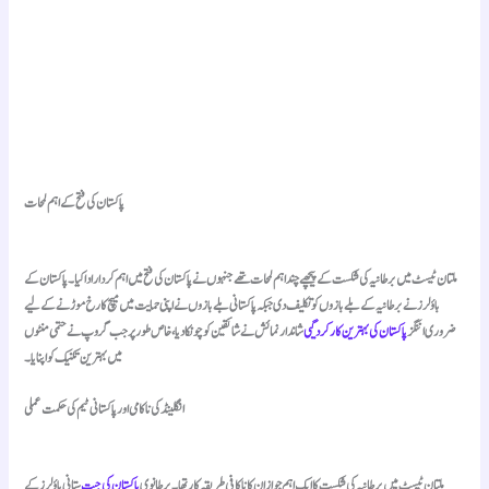
پاکستان کی فتح کے اہم لمحات
ملتان ٹیسٹ میں برطانیہ کی شکست کے پیچھے چند اہم لمحات تھے جنہوں نے پاکستان کی فتح میں اہم کردار ادا کیا۔ پاکستان کے
باؤلرز نے برطانیہ کے بلے بازوں کو تکلیف دی جبکہ پاکستانی بلے بازوں نے اپنی حمایت میں میچ کا رخ موڑنے کے لیے
ضروری اننگز
پاکستان کی بہترین کارکردگی
ی شاندار نمائش نے شائقین کو چونکا دیا، خاص طور پر جب گروپ نے حتمی منٹوں
میں بہترین تکنیک کو اپنایا۔
انگلینڈ کی ناکامی اور پاکستانی ٹیم کی حکمت عملی
ملتان ٹیسٹ میں برطانیہ کی شکست کا ایک اہم جواز ان کا ناکافی طریقہ کار تھا۔ برطانوی
پاکستان کی جیت
ستانی باؤلرز کے