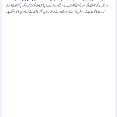
سامنے بے بسی کا مظاہرہ کیا جبکہ پاکستانی کھلاڑیوں نے ہر کھلے دروازے پر اپنے حریفوں کو تناؤ میں رکھا۔ پاکستان کی کامیای
اس بات کا ثبوت ہے کہ وہ بہترین طریقہ کار اور تعاون کے ساتھ برطانیہ جیسی طاقت کے میدانوں پر قابو پا سکتا ہے۔