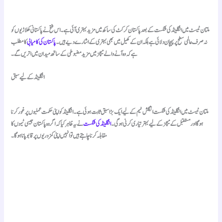
ملتان ٹیسٹ میں انگلینڈ کی شکست کے بعد پاکستان کرکٹ کی ساکھ میں مزید بہتری آئی ہے۔ اس فتح نے پاکستانی کھلاڑیوں کو
نہ صرف عالمی سطح پر پہچان دلائی ہے بلکہ ان کے کھیل میں بھی بہتری کے اشارے دیے ہیں۔
پاکستان کی کامیابی
کا مطلب
ہے کہ وہ آنے والے میچز میں مزید مضبوطی کے ساتھ میدان میں اتریں گے۔
انگلینڈ کے لیے سبق
ملتان ٹیسٹ میں انگلینڈ کی شکست انگلش ٹیم کے لیے ایک بڑا سبق ثابت ہوئی ہے۔ انگلینڈ کو اپنی حکمت عملیوں پر غور کرنا
ہوگا اور مستقبل کے میچز کے لیے بہتر تیاری کرنی ہوگی۔
انگلینڈ کی شکست
نے یہ ظاہر کیا کہ اگر وہ پاکستان جیسی ٹیموں کا
مقابلہ کرنا چاہتے ہیں تو انہیں اپنی کمزوریوں پر قابو پانا ہوگا۔