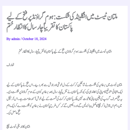
ملتان ٹیسٹ میں انگلینڈ کی شکست: ہوم گراؤنڈ پر فتح کے لیے
پاکستان کا تقریباً چار سال کا انتظار ختم
By
admin
/
October 18, 2024
ملتان ٹیسٹ میں انگلینڈ کی شکست: ہوم گراؤنڈ پر فتح کے لیے پاکستان کا تقریباً چار سال کا انتظار ختم
تعارف
ملتان ٹیسٹ میں برطانیہ کی شکست نے شائقین کرکٹ کے دل خوشی اور جوش سے بھر دیے۔ اس فتح نے پاکستان کے لیے
ایک انتہائی متوقع کامیابی کی نشاندہی کی، کیونکہ پاکستان نے تقریباً چار سال بعد برطانیہ کو ان کے ہوم گراؤنڈ پر شکست دی۔
یہ فتح صرف گروپ کی یقین دہانی کا ثبوت نہیں بلکہ پاکستان کرکٹ کی قسمت کے لیے خوش آئند علامت ہے۔ اس آرٹیکل
میں، ہم اس قابل ذکر میچ کا مکمل جائزہ لیں گے اور دیکھیں گے کہ کس طرح پاکستان نے برطانیہ کو شکست دے کر ایک اہم
فتح حاصل کی۔
ملتان کا تاریخی ٹیسٹ میچ