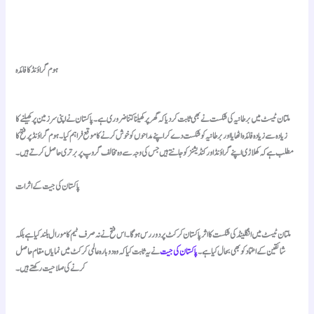
ہوم گراؤنڈ کا فائدہ
ملتان ٹیسٹ میں برطانیہ کی شکست نے بھی ثابت کر دیا کہ گھر پر کھیلنا کتنا ضروری ہے۔ پاکستان نے اپنی سرزمین پر کھیلنے کا
زیادہ سے زیادہ فائدہ اٹھایا اور برطانیہ کو شکست دے کر اپنے مداحوں کو خوش کرنے کا موقع فراہم کیا۔ ہوم گراؤنڈ پر فتح کا
مطلب ہے کہ کھلاڑی اپنے گراؤنڈ اور کنڈیشنز کو جانتے ہیں جس کی وجہ سے وہ مخالف گروپ پر برتری حاصل کرتے ہیں۔
پاکستان کی جیت کے اثرات
ملتان ٹیسٹ میں انگلینڈ کی شکست کا اثر پاکستان کرکٹ پر دور رس ہوگا۔ اس فتح نے نہ صرف ٹیم کا مورال بلند کیا ہے بلکہ
شائقین کے اعتماد کو بھی بحال کیا ہے۔
پاکستان کی جیت
نے یہ ثابت کیا کہ وہ دوبارہ عالمی کرکٹ میں نمایاں مقام حاصل
کرنے کی صلاحیت رکھتے ہیں۔