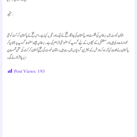
۔
نتیجہ
ملتان ٹیسٹ میں برطانیہ کی شکست اور پاکستان کی یادگار فتح نے ایک اور تجربہ کیا ہے۔ اس فتح نے پاکستان کرکٹ کو نئی
خواہشات دی ہیں اور مستقبل کے میچوں کے لیے گروپ کو مضبوطی فراہم کی ہے۔ برطانیہ جیسے مضبوط گروپ پر قابو پا کر
پاکستان نے ثابت کیا کہ وہ کرہ ارض کے بہترین گروپوں میں سے ہیں۔ ملتان ٹیسٹ کی فتح پاکستان کرکٹ کی حتمی قسمت پر
دیرپا اثر ڈالے گی۔
Post Views:
193