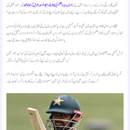
لیکن بنگلہ دیشی بولرز کے زبردست ڈسپلن نے نہ
صرف بابر اعظم کی ابتر فارم کا سلسلہ طویل کر ڈالا تھا
بلکہ سعود شکیل کی
تکنیک میں بھی کچھ گوشے بے نقاب کر دیے۔ ایسے میں کیا پاکستان کو اپنے مڈل آرڈر میں بدلاؤ لانے کی ضرورت ہے؟
بھلے اس سوال کا جواب اثبات میں بھی ہو مگر بدقسمتی یہ ہے کہ پاکستان کے پاس فی الحال ان بلے بازوں کا کوئی موزوں
متبادل موجود نہیں۔ قائد اعظم ٹرافی کے گزشتہ سیزن کے ٹاپ سکوررز پر نظر ڈالی جائے تو سرفراز احمد اور اسد شفیق کی ٹاپ
پر موجودگی ہی نئے ٹیلنٹ کے ذخائر کا بخوبی پتہ دے دیتی ہے۔
خوش قسمتی سے چیمپئینز کپ میں بابر کی فارم کچھ بحال ہوتی دکھائی دی اور ویسے بھی پاکستان کو ایسی کوئی سہولت میسر نہیں
کہ انھیں ایک سیریز کے لیے آرام دے کر کوئی نیا آپشن آزما سکتا۔
مگر پاکستانی تھنک ٹینک یہ ضرور کر سکتا ہے کہ مڈل آرڈر بلے بازوں کو اپنے اپنے طریقے سے اننگز جوڑنے کی سہولت فراہم
کرے نہ کہ ان پر بھی ٹاپ آرڈر کی طرز کی ’شان مسعودانہ‘ بیٹنگ کرنے کا دباؤ برقرار رکھا جائے۔