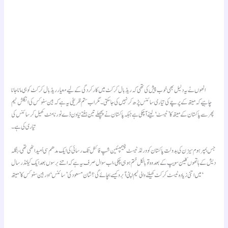
انھوں نے یہ دلیل بھی خوب پیش کی تھی کہ ریڈ بال کرکٹ میں کارکردگی کے لیے معیار ریڈ بال کرکٹ کو ہی مانا جانا
چاہیے کہ میتھ کے پرچے کی تیاری سائنس پڑھ کر نہیں کی جا سکتی۔ مگر اب ستم ظریفی یہ ہے کہ بین سٹوکس کی انگلش ٹیم
پھر سے پاکستان کے میتھ کا ’ٹیسٹ‘ لینے آ چکی ہے جبکہ پاکستان نے پچھلے تین ہفتے نیا ون ڈے ٹورنامنٹ کھیل کر سائنس کی
تیاری کی ہے۔
جس بمپر ہوم سیزن کی بدولت پاکستان کو ورلڈ ٹیسٹ چیمپئین شپ فائنل تک رسائی کی ایک مدھم سی اُمید اٹھی تھی، بنگلہ
دیش کے ہاتھوں کلین سویپ کے بعد وہ تو بالکل ختم ہو ہی چکی، اب سوال صرف یہ ہے کہ اتنے برسوں بعد ایک کیلنڈر سال
میں اتنی زیادہ ٹیسٹ کرکٹ کھیلنے والی ٹیم اپنی آبرو کیسے بچائے گی؟ شان مسعود کی ’سائنس‘ اور بین سٹوکس کا ’میتھ‘