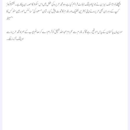
پچھلے ڈومیسٹک سیزن نے جو نیا اوپننگ ٹیلنٹ فراہم کیا ہے، وہ محمد حریرہ کی شکل میں اس سکواڈ کا حصہ بن چکا ہے۔ چیمپئینز
کپ کے دوران بھی حریرہ نے اپنی بہترین تکنیک اور فارم کا ثبوت پیش کیا۔ شان مسعود کی ’سائنس‘ اور بین سٹوکس کا
’میتھ‘
سو، یہاں پاکستان کے پاس موقع رہے گا کہ فارم سے محروم عبداللہ شفیق کو آرام دے کر صائم ایوب کے ہمراہ محمد حریرہ سے
اوپننگ آزما سکے۔