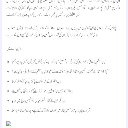
لیکن ان سب عوامل کے باوجود ایک مستقل الجھن ہے جو سالہا سال سے شان مسعود کی بیٹنگ میں چلی آ رہی ہے کہ جب بھی
وہ کریز پر مکمل جم چکے ہوتے ہیں اور دیگر سبھی بلے بازوں سے کہیں بہتر کھیل رہے ہوتے ہیں، اچانک کوئی ایک ایسی شاٹ
چن بیٹھتے ہیں جو انھیں پویلین لوٹنے اور مبصرین کو سر پیٹنے پر مجبور کر ڈالے۔
پاکستانی کرکٹ زوال کی جن کھائیوں میں جا پڑی ہے، اسے وہاں سے نکالنے کو لازم ہے کہ بطور بلے باز شان مسعود ذمہ
داری کا ثبوت دیں کہ اب یہ صرف ان کی قیادت ہی نہیں، پاکستان کرکٹ کی بھی بقا کی جنگ ہے۔
اسی بارے میں
بابر اعظم پاکستانی کرکٹ ٹیم کی کپتانی سے مستعفی: ’بابر کو دوبارہ کپتانی قبول کرنی ہی نہیں چاہیے تھی‘
کپتانی کا تنازع، ٹیم میں تقسیم یا اعتماد کا فقدان: ’توقعات کے قیدی‘ بابر اعظم کے زوال کی وجہ کیا ہے؟
جب انگلینڈ کے کرکٹرز نے پاکستانی امپائر کو اغوا کر لیا
دنیا کا ’تیز ترین‘ پاکستانی بولر جو صرف پانچ ٹیسٹ میچ ہی کھیل پایا
وہ اننگز جس نے گمنام ظہیر عباس کو ایشیئن بریڈمین بنا دیا
شرارتی جاوید میانداد جنھیں ابتدا میں صرف فیلڈنگ کے لیے میدان میں اُتارا جاتا تھا