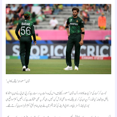
’شان مسعودانہ‘ بیٹنگ کا المیہ
ٹیسٹ کرکٹ کی حرکیات کا جو ادراک شان مسعود رکھتے ہیں، اس کی بدولت یہ درست ہے کہ پی سی بی نے ان پر اعتماد کا
بالکل بجا فیصلہ کیا تھا۔ اگرچہ ان کی کرئیر بیٹنگ اوسط بھی خوش کن نہیں رہی مگر یہ بھی حقیقت ہے کہ انھیں اکثر مواقع ہی
نیوزی لینڈ، آسٹریلیا اورجنوبی افریقہ کی کنڈیشنز میں ملے جہاں امام الحق اکثر انجرڈ ہو جایا کرتے تھے۔