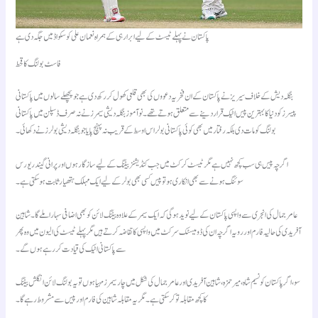
پاکستان نے پہلے ٹیسٹ کے لیے ابرار ہی کے ہمراہ نعمان علی کو سکواڈ میں جگہ دی ہے
فاسٹ بولنگ کا قحط
بنگلہ دیش کے خلاف سیریز نے پاکستان کے ان فخریہ دعووں کی بھی قلعی کھول کر رکھ دی ہے جو پچھلے سالوں میں پاکستانی
پیسرز کو دنیا کا بہترین پیس اٹیک قرار دینے سے متعلق ہوتے تھے۔ نو آموز بنگلہ دیشی سیمرز نے نہ صرف ڈسپلن میں پاکستانی
بولنگ کو مات دی بلکہ رفتار میں بھی کوئی پاکستانی بولر اس اوسط کے قریب نہ پہنچ پایا جو بنگلہ دیشی بولرز نے دکھائی۔
اگرچہ پیس ہی سب کچھ نہیں ہے مگر ٹیسٹ کرکٹ میں جب کنڈیشنز بیٹنگ کے لیے سازگار ہوں اور پرانی گیند ریورس
سوئنگ ہونے سے بھی انکاری ہو تو پیس کسی بھی بولر کے لیے ایک مہلک ہتھیار ثابت ہو سکتی ہے۔
عامر جمال کی انجری سے واپسی پاکستان کے لیے نوید ہو گی کہ ایک سیمر کے علاوہ بیٹنگ لائن کو بھی اضافی سہارا ملے گا۔ شاہین
آفریدی کی حالیہ فارم اور رویہ اگرچہ ان کی ڈومیسٹک سرکٹ میں واپسی کا تقاضہ کرتے ہیں مگر پہلے ٹیسٹ کی الیون میں وہ پھر
سے پاکستانی اٹیک کی قیادت کر رہے ہوں گے۔
سو، اگر پاکستان کو نسیم شاہ، میر حمزہ، شاہین آفریدی اور عامر جمال کی شکل میں چار سیمرز مہیا ہوں تو یہ بولنگ لائن انگلش بیٹنگ
کا کچھ مقابلہ تو کر سکتی ہے۔ مگر یہ مقابلہ شاہین کی فارم اور پیس سے مشروط رہے گا۔