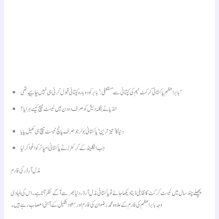
بابر اعظم پاکستانی کرکٹ ٹیم کی کپتانی سے مستعفی: ’بابر کو دوبارہ کپتانی قبول کرنی ہی نہیں چاہیے تھی‘
انڈیا نے بنگلہ دیش کو صرف دو دن میں ٹیسٹ میچ کیسے ہرایا؟
دنیا کا ’تیز ترین‘ پاکستانی بولر جو صرف پانچ ٹیسٹ میچ ہی کھیل پایا
جب انگلینڈ کے کرکٹرز نے پاکستانی امپائر کو اغوا کر لیا
مڈل آرڈر کی فارم
پچھلے چند سال میں ٹیسٹ کرکٹ کا تقابلی ڈیٹا دیکھا جائے تو پاکستانی مڈل آرڈر دنیا بھر سے آگے نظر آتا ہے۔ اس کی بنیادی
وجہ بابر اعظم کی فارم کے علاوہ محمد رضوان کی فارم اور سعود شکیل کے آہنی اعصاب رہے ہیں۔