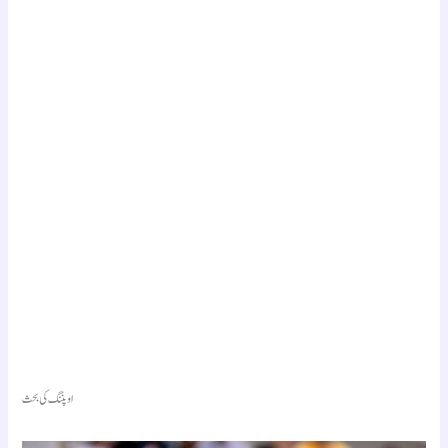
اوپننگ کی بحث