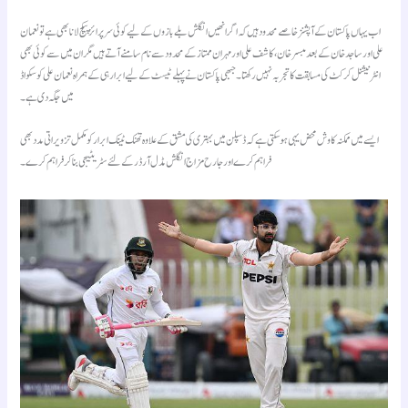
اب یہاں پاکستان کے آپشنز خاصے محدود ہیں کہ اگر انھیں انگلش بلے بازوں کے لیے کوئی سرپرائز پیکج لانا بھی ہے تو نعمان
علی اور ساجد خان کے بعد مبسر خان، کاشف علی اور مہران ممتاز کے محدود سے نام سامنے آتے ہیں مگر ان میں سے کوئی بھی
انٹرنیشنل کرکٹ کی مسابقت کا تجربہ نہیں رکھتا۔ جبھی پاکستان نے پہلے ٹیسٹ کے لیے ابرار ہی کے ہمراہ نعمان علی کو سکواڈ
میں جگہ دی ہے۔
ایسے میں ممکنہ کاوش محض یہی ہو سکتی ہے کہ ڈسپلن میں بہتری کی مشق کے علاوہ تھنک ٹینک ابرار کو مکمل تزویراتی مدد بھی
فراہم کرے اور جارح مزاج انگلش مڈل آرڈر کے لئے سٹریٹیجی بنا کر فراہم کرے۔