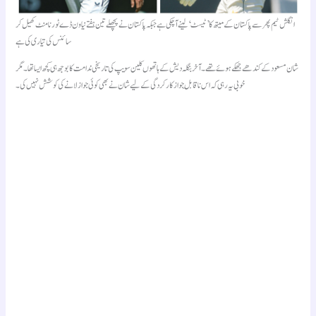
انگلش ٹیم پھر سے پاکستان کے میتھ کا ’ٹیسٹ‘ لینے آ چکی ہے جبکہ پاکستان نے پچھلے تین ہفتے نیا ون ڈے ٹورنامنٹ کھیل کر
سائنس کی تیاری کی ہے
شان مسعود کے کندھے جھکے ہوئے تھے۔ آخر بنگلہ دیش کے ہاتھوں کلین سویپ کی تاریخی ندامت کا بوجھ ہی کچھ ایسا تھا۔ مگر
خوبی یہ رہی کہ اس ناقابلِ جواز کارکردگی کے لیے شان نے بھی کوئی جواز لانے کی کوشش نہیں کی۔