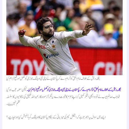
بنگلہ دیش کے خلاف امام الحق کو آرام دے کر پاکستان نے اپنی نئی اوپننگ جوڑی کو مکمل موقع فراہم کیا
بنگلہ دیش کے خلاف امام الحق کو آرام دے کر پاکستان نے اپنی نئی اوپننگ جوڑی کو مکمل موقع فراہم کیا۔
لیکن معمہ عجب ہو گیا
تھا جب صائم ایوب نے تو دو اچھی اننگز کھیل کر اپنے عزم کا ثبوت دے دیا مگر آزمودہ کار عبداللہ شفیق کی ناکامیوں کا سلسلہ
تھم نہیں پایا۔
ایسے میں سوال یہ ابھرتا ہے کہ انگلش ٹیم کی میزبانی کے ہنگام پاکستان کا اوپننگ کمبینیشن کیا ہونا چاہیے؟