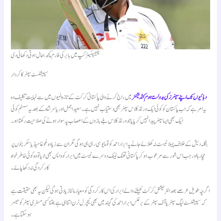
چیمپئینز کپ میں بابر کی فارم کچھ بحال ہوتی دکھائی دی
سپیشلسٹ سپنر کا کردار
دہائیوں تک اپنے سپنرز کی بدولت ہوم کنڈیشنز
میں راج کرنے والی پاکستانی کرکٹ کے تازہ المیوں میں سے نہایت تکلیف دہ
یہ امر ہے کہ اب پاکستان کو کوئی ایک ورلڈ کلاس سپنر بھی دستیاب نہیں ہے۔ سعید اجمل اور یاسر شاہ کے بعد یہ سسٹم کوئی
ایک بھی ایسا سپنر پیدا نہیں کر پایا جو ورلڈ کلاس بلے بازوں کے اعصاب پہ سوار ہونے کی صلاحیت رکھتا ہو۔
بنگلہ دیش کے خلاف پہلا ٹیسٹ نہ کھلائے جانے پہ ابرار احمد کو تو مایوسی رہی ہی ہو گی مگر ان سے زیادہ غوغا میڈیا سکرینوں پر
مچا رہا اور جب اس شور سے مرعوب ہو کر پاکستانی تھنک ٹینک دوسرے ٹیسٹ میں ابرار کو واپس بھی لایا تو وہ کوئی خاطر خواہ
کارکردگی نہ دکھا پائے۔
اگرچہ طویل عرصے بعد انٹرنیشنل کرکٹ کھیلنے والے ابرار کی اس کارکردگی کو معیار ماننا زیادتی ہو گی لیکن یہ بھی حقیقت ہے
کہ سپیشلسٹ لیگ سپنر یا آف سپنر کے برعکس ابرار احمد کی گیند میں بھی نیچرل ٹرن اتنا ہی ہے جتنا کسی مسٹری سپنر کو میسر
ہو سکتا ہے۔